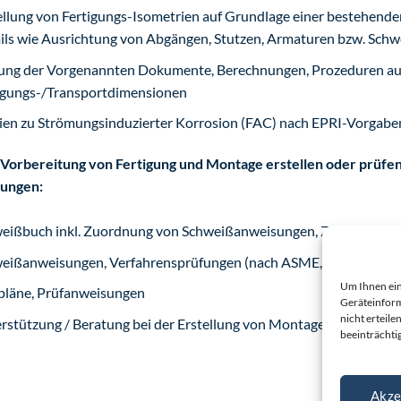
ellung von Fertigungs-Isometrien auf Grundlage einer bestehenden
ils wie Ausrichtung von Abgängen, Stutzen, Armaturen bzw. Schw
ung der Vorgenannten Dokumente, Berechnungen, Prozeduren auf 
igungs-/Transportdimensionen
ien zu Strömungsinduzierter Korrosion (FAC) nach EPRI-Vorgabe
 Vorbereitung von Fertigung und Montage erstellen oder prüfe
ungen:
eißbuch inkl. Zuordnung von Schweißanweisungen, ZfP, Wärme
eißanweisungen, Verfahrensprüfungen (nach ASME, nur Prüfung
Um Ihnen ein
pläne, Prüfanweisungen
Geräteinform
nicht erteil
rstützung / Beratung bei der Erstellung von Montagehandbücher f
beeinträchti
Akze