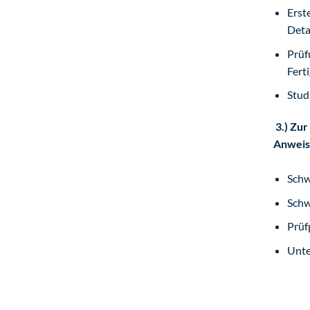
Erst
Deta
Prüf
Fert
Stud
3.) Zur
Anweis
Schw
Schw
Prüf
Unte