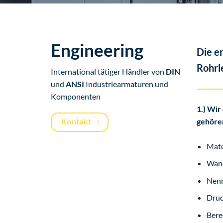
Engineering
Die e
Rohrl
International tätiger Händler von
DIN
und
ANSI
Industriearmaturen und
Komponenten
1.) Wir
gehöre
Kontakt
Mate
Wan
Nenn
Druc
Bere