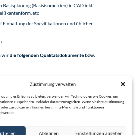
 Basisplanung (Basisisometrien) in CAD inkl.
eißkantenform, etc
Einhaltung der Spezifikationen und üblicher
n
n wir die folgenden Qualitätsdokumente bzw.
behandlung
Zustimmung verwalten
)
 optimales Erlebnis zu bieten, verwenden wir Technologien wie Cookies, um
ationen zu speichern und/oder darauf zuzugreifen. Wenn Sie Ihre Zustimmung
en oder zurückziehen, können bestimmte Merkmale und Funktionen
ür Rohrleitung, Halterungen und Isolierung
gt werden.
ptieren
Ablehnen
Einstellungen ansehen