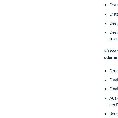
Erst
Erst
Desi
Desi
zusa
2.) Wei
oder un
Druc
Fina
Fina
Ausl
der 
Bere